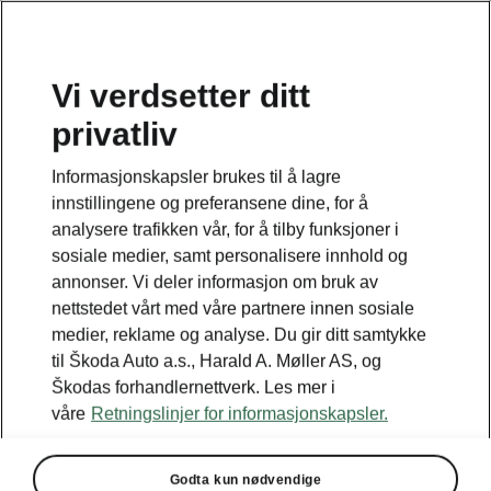
no
|
en
Vi verdsetter ditt
privatliv
Informasjonskapsler brukes til å lagre
innstillingene og preferansene dine, for å
analysere trafikken vår, for å tilby funksjoner i
sosiale medier, samt personalisere innhold og
annonser. Vi deler informasjon om bruk av
nettstedet vårt med våre partnere innen sosiale
medier, reklame og analyse. Du gir ditt samtykke
til Škoda Auto a.s., Harald A. Møller AS, og
Škodas forhandlernettverk. Les mer i
Ekte turopplevelser planlagt
våre
Retningslinjer for informasjonskapsler.
av kunstig intelligens
Godta kun nødvendige